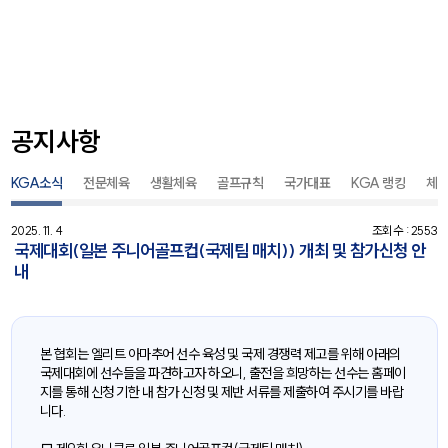
공지사항
KGA소식
전문체육
생활체육
골프규칙
국가대표
KGA 랭킹
체
2025. 11. 4
조회수 : 2553
국제대회(일본 주니어골프컵(국제팀 매치)) 개최 및 참가신청 안
내
본 협회는 엘리트 아마추어 선수 육성 및 국제 경쟁력 제고를 위해 아래의
국제대회에 선수들을 파견하고자 하오니, 출전을 희망하는 선수는 홈페이
지를 통해 신청 기한 내 참가 신청 및 제반 서류를 제출하여 주시기를 바랍
니다.