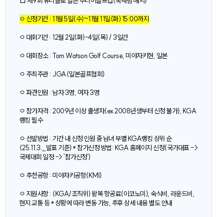
□ 제9회 유니클로 일본 주니어골프컵(국제팀 매치)
ㅇ 신청기간 : 11월 5일(수)~11월 11일(화) 15:00까지
ㅇ 대회기간 : 12월 2일(화)-4일(목) / 3일간
ㅇ 대회장소 : Tom Watson Golf Course, 미야자키현, 일본
ㅇ 주최주관 : JGA(일본골프협회)
ㅇ 파견인원 : 남자 3명, 여자 3명
ㅇ 참가자격 : 2009년 이상 출생자(ex 2008년생부터 신청 불가), KGA
랭킹 필수
ㅇ 선발방법 : 기간 내 신청 인원 중 남녀 부별 KGA랭킹 상위 순
(25.11.3._발표 기준) * 참가신청 방법: KGA 홈페이지 신청(국가대표 ->
국제대회 일정 -> '참가신청')
ㅇ 추천공항 : 미야자키공항(KMI)
ㅇ 지원사항 : (KGA/조직위) 왕복 항공료(이코노미), 숙식비, 라운드비,
현지 교통 등 * 상황에 따라 변동 가능, 추후 상세 내용 별도 안내