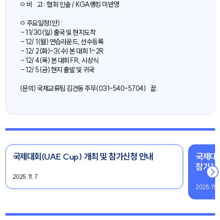
ㅇ 비 고 : 협회 인솔 / KGA랭킹 미반영
ㅇ 주요일정(안) :
- 11/30(일) 출국 및 현지도착
- 12/ 1(월) 연습라운드, 선수등록
- 12/ 2(화)-3(수) 본 대회 1~2R
- 12/ 4(목) 본 대회 FR, 시상식
- 12/ 5(금) 현지 출발 및 귀국
(문의) 국제교류팀 김건동 주무(031-540-5704) 끝.
국제대회(UAE Cup) 개최 및 참가신청 안내
국제대회
참가신
2025. 11. 7
2025. 11. 