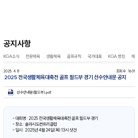
공지사항
KGA소식
전문체육
생활체육
골프규칙
국가대표
KGA 랭킹
체
2025. 4. 8
조회수 : 1601
2025 전국생활체육대축전 골프 필드부 경기 선수안내문 공지
선수안내문(필드부).pdf
- 대회명 : 2025 전국생활체육대축전 골프 필드부 경기
- 장소 : 솔라시도컨트리클럽
- 일시 : 2025년 4월 24일(목) 13시 샷건