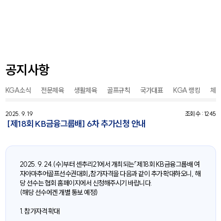
공지사항
KGA소식
전문체육
생활체육
골프규칙
국가대표
KGA 랭킹
체
2025. 9. 19
조회수 : 1245
[제18회 KB금융그룹배] 6차 추가신청 안내
2025. 9. 24.(수)부터 센추리21에서 개최되는「제18회 KB금융그룹배 여
자아마추어골프선수권대회」참가자격을 다음과 같이 추가 확대하오니, 해
당 선수는 협회 홈페이지에서 신청해주시기 바랍니다.
(해당 선수에겐 개별 통보 예정)
1. 참가자격 확대