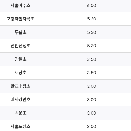
서울아주초
6.00
포항제철지곡초
5.30
두실초
5.30
인천신정초
5.30
양일초
3.50
서당초
3.50
판교대장초
3.00
미사강변초
3.00
백운초
3.00
서울도성초
3.00