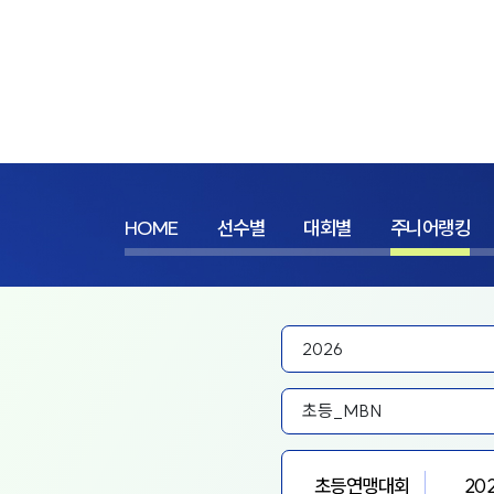
HOME
선수별
대회별
주니어랭킹
초등연맹대회
20