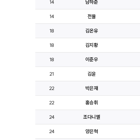
14
남하준
14
전율
18
김온유
18
김지황
18
이준우
21
김윤
22
박은재
22
홍승휘
24
조다니엘
24
양은혁