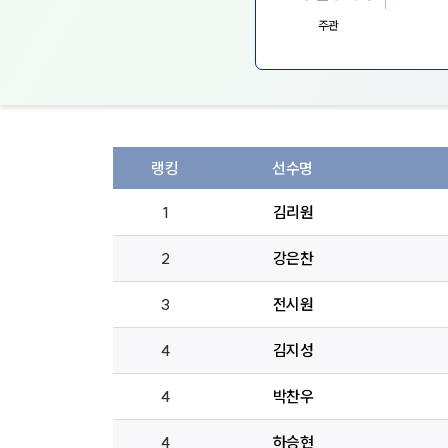
주관
랭킹
선수명
1
김리원
2
강은찬
3
전시원
4
김지성
4
박찬우
4
하승현