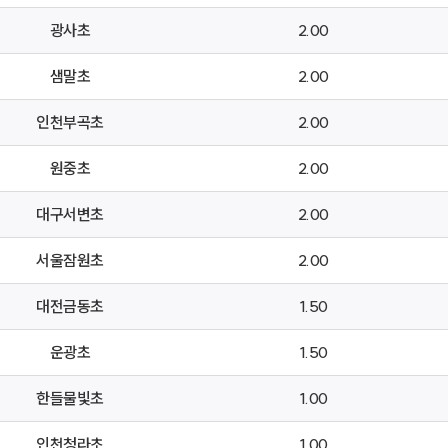
광사초
2.00
샘말초
2.00
인천부곡초
2.00
원중초
2.00
대구서변초
2.00
서울잠원초
2.00
대전금동초
1.50
운광초
1.50
한들물빛초
1.00
인천청라초
1.00