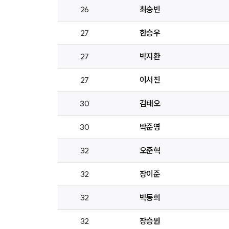
26
최승빈
27
한승우
27
박지환
27
이서진
30
김태오
30
박준영
32
오준혁
32
장이준
32
박동희
32
장승원