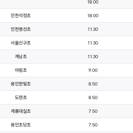
18.00
인천석정초
18.00
인천명선초
11.30
서울신구초
11.30
계남초
11.30
아림초
9.00
용인한빛초
8.50
도련초
8.50
계룡대실초
7.50
용인초당초
7.50