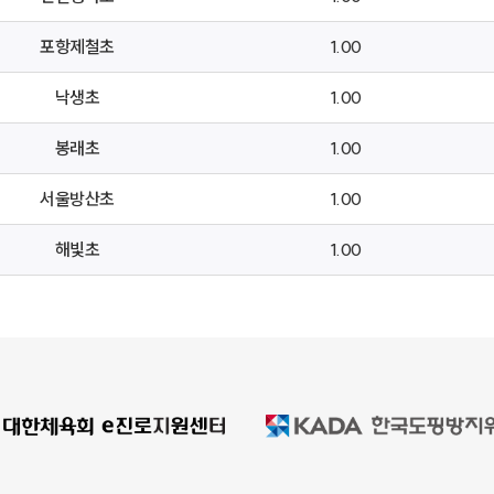
포항제철초
1.00
낙생초
1.00
봉래초
1.00
서울방산초
1.00
해빛초
1.00