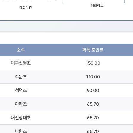
대회장소
대회기간
소속
획득 포인트
대구신월초
150.00
수문초
110.00
청덕초
90.00
아라초
65.70
대전장대초
65.70
나원초
65.70