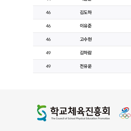
46
김도하
46
이유준
46
고수현
49
김하람
49
전유운