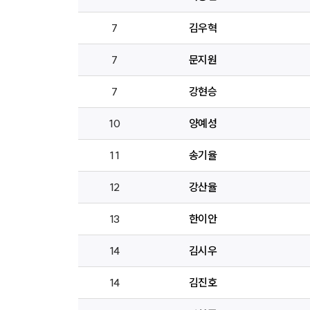
7
김우혁
7
문지원
7
강현승
10
양예성
11
송기율
12
강산율
13
한이안
14
김시우
14
김진호