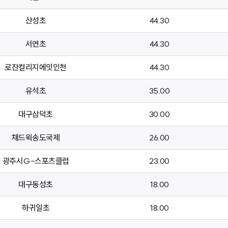
산성초
44.30
서연초
44.30
로잔컬리지에잇인천
44.30
유석초
35.00
대구삼덕초
30.00
채드윅송도국제
26.00
광주시G-스포츠클럽
23.00
대구동성초
18.00
하귀일초
18.00