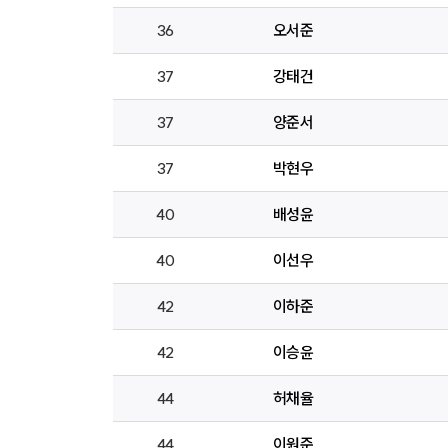
36
오서준
37
강태건
37
양준서
37
박현우
40
배성윤
40
이선우
42
이하준
42
이승윤
44
허채율
44
이원준