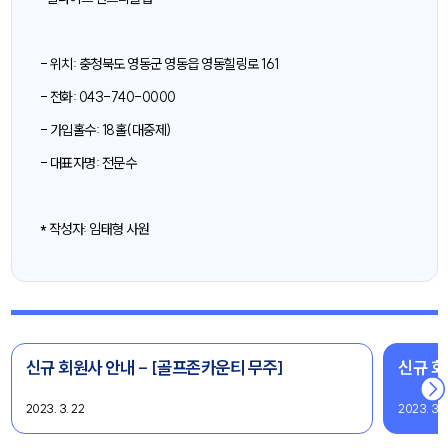
- 위치: 충청북도 영동군 영동읍 영동힐링로 161
- 전화: 043-740-0000
- 가입홀수: 18홀(대중제)
- 대표자명: 전문수
* 작성자: 임태형 사원
신규 회원사 안내 - [골프존카운티 무주]
신규 회
2023. 3. 22
2023. 3. 