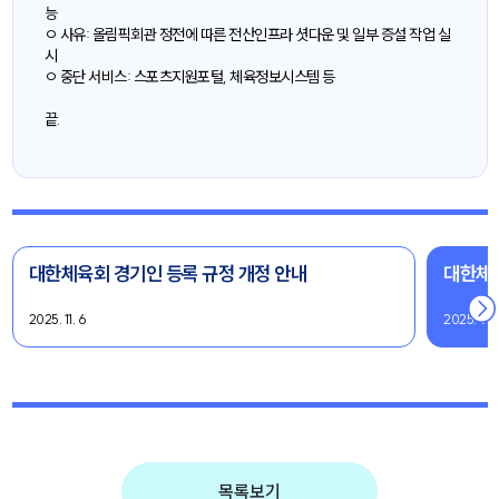
능
ㅇ 사유: 올림픽회관 정전에 따른 전산인프라 셧다운 및 일부 증설 작업 실
시
ㅇ 중단 서비스: 스포츠지원포털, 체육정보시스템 등
끝.
대한체육회 경기인 등록 규정 개정 안내
대한체
2025. 11. 6
2025. 9. 
목록보기