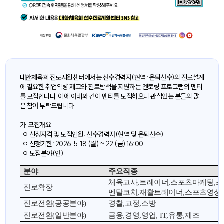
대한체육회 진로지원센터에서는 선수경력자(현역·은퇴선수)의 진로설계
에 필요한 취업역량 제고와 진로탐색을 지원하는 멘토링 프로그램의 멘티
를 모집합니다. 이에 아래와 같이 멘티를 모집하오니 관심있는 분들의 많
은 참여 부탁드립니다.
가. 모집개요
ㅇ 신청자격 및 모집인원: 선수경력자(현역 및 은퇴선수)
ㅇ 신청기한: 2026. 5. 18.(월) ~ 22.(금) 16:00
ㅇ 모집분야(안)
분야
주요직종
체육교사
,
트레이너
,
스포츠마케팅
,
스
진로확장
멘탈코치
,
재활트레이너
,
스포츠영상
진로전환
(
공공분야
)
경찰
,
교정
,
소방
진로전환
(
일반분야
)
금융
,
경영
,
영업
, IT,
유통
,
제조