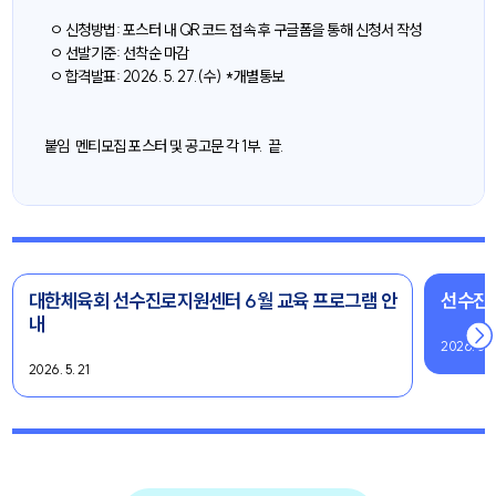
ㅇ 신청방법: 포스터 내 QR코드 접속 후 구글폼을 통해 신청서 작성
ㅇ 선발기준: 선착순 마감
ㅇ 합격발표: 2026. 5. 27.(수) *개별통보
붙임 멘티모집 포스터 및 공고문 각 1부. 끝.
대한체육회 선수진로지원센터 6월 교육 프로그램 안
선수진로
내
2026. 5. 
2026. 5. 21