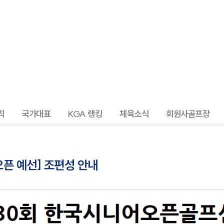
칙
국가대표
KGA 랭킹
체육소식
회원사골프장
픈 예선] 조편성 안내