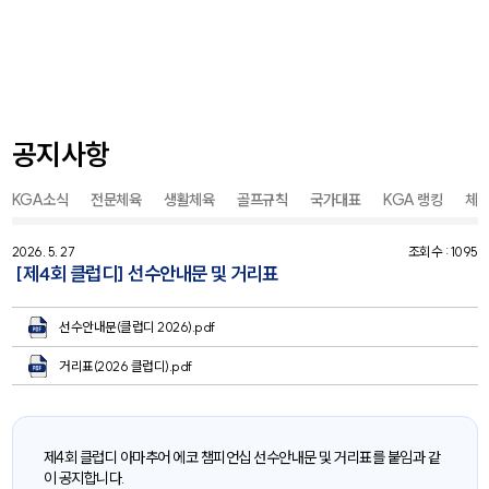
공지사항
KGA소식
전문체육
생활체육
골프규칙
국가대표
KGA 랭킹
체
2026. 5. 27
조회수 : 1095
[제4회 클럽디] 선수안내문 및 거리표
선수안내문(클럽디 2026).pdf
거리표(2026 클럽디).pdf
제4회 클럽디 아마추어 에코 챔피언십 선수안내문 및 거리표를 붙임과 같
이 공지합니다.