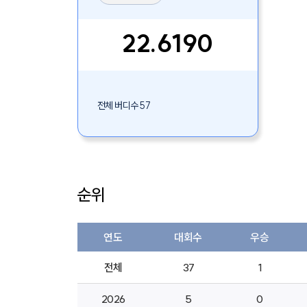
22.6190
전체 버디수 57
순위
연도
대회수
우승
전체
37
1
2026
5
0