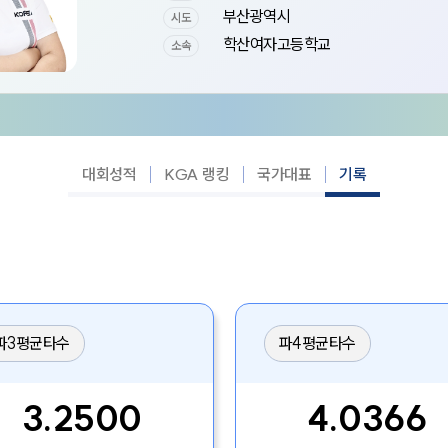
부산광역시
시도
학산여자고등학교
소속
대회성적
KGA 랭킹
국가대표
기록
파3평균타수
파4평균타수
3.2500
4.0366