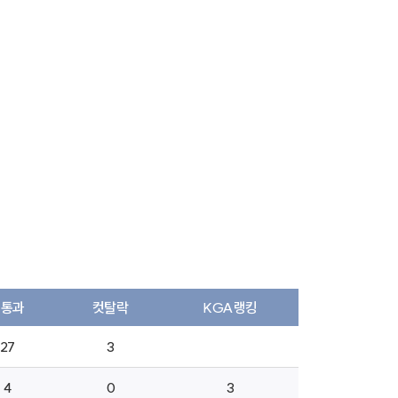
컷통과
컷탈락
KGA랭킹
27
3
4
0
3