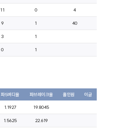
11
0
4
9
1
40
3
1
0
1
파5버디율
파브레이크율
홀인원
이글
1.1927
19.8045
1.5625
22.619