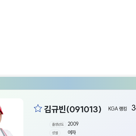
KGA 랭킹
2009
출생년도
여자
성별