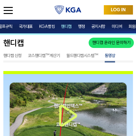
LOG IN
골프규칙
국가대표
KGA랭킹
핸디캡
행정
공지사항
미디어
회원
핸디캡
핸디캡 온라인 문의하기
핸디캡 신청
코스핸디캡™계산기
월드핸디캡시스템™
동영상