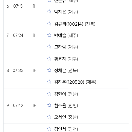
신은유
(제주)
6
07:15
1H
박지윤
(대구)
김규리(100214)
(전북)
박예슬
(제주)
7
07:24
1H
고하람
(대구)
황윤하
(대구)
정채은
(전북)
8
07:33
1H
김하은(120520)
(제주)
김현아
(전남)
천소율
(인천)
9
07:42
1H
오서연
(충남)
강연서
(인천)