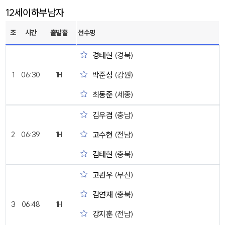
12세이하부남자
조
시간
출발홀
선수명
경태현
(경북)
박준성
(강원)
1
06:30
1H
최동준
(세종)
김우겸
(충남)
고수현
(전남)
2
06:39
1H
김태현
(충북)
고관우
(부산)
김연재
(충북)
3
06:48
1H
강지훈
(전남)