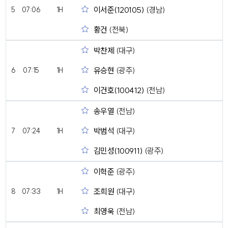
이서준(120105)
(경남)
5
07:06
1H
황건
(전북)
박찬제
(대구)
유승현
(광주)
6
07:15
1H
이건호(100412)
(전남)
송우열
(전남)
박범석
(대구)
7
07:24
1H
김민성(100911)
(광주)
이혁준
(광주)
조희원
(대구)
8
07:33
1H
최영욱
(전남)