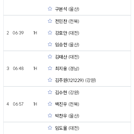
구본석
(울산)
전민찬
(전북)
강호안
(대전)
2
06:39
1H
임승헌
(울산)
김태산
(대전)
최지웅
(경남)
3
06:48
1H
김주원(121229)
(강원)
김수현
(강원)
백진우
(전북)
4
06:57
1H
박찬우
(울산)
임도율
(대전)