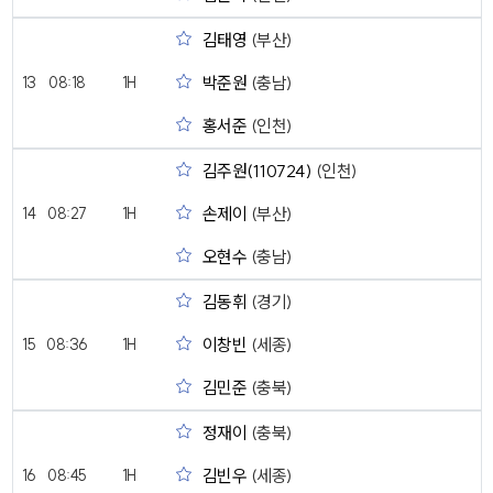
김태영
(부산)
박준원
(충남)
13
08:18
1H
홍서준
(인천)
김주원(110724)
(인천)
손제이
(부산)
14
08:27
1H
오현수
(충남)
김동휘
(경기)
이창빈
(세종)
15
08:36
1H
김민준
(충북)
정재이
(충북)
김빈우
(세종)
16
08:45
1H