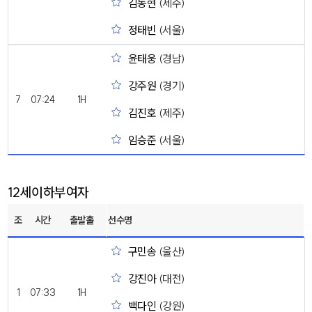
김동현
(제주)
정태빈
(서울)
윤태웅
(경남)
강주원
(경기)
7
07:24
1H
김진호
(제주)
임승준
(서울)
12세이하부여자
조
시간
출발홀
선수명
구민송
(울산)
강진아
(대전)
1
07:33
1H
백다인
(강원)