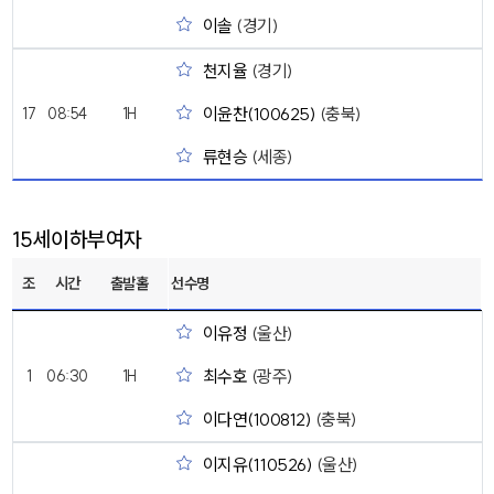
이솔
(경기)
천지율
(경기)
이윤찬(100625)
(충북)
17
08:54
1H
류현승
(세종)
15세이하부여자
조
시간
출발홀
선수명
이유정
(울산)
최수호
(광주)
1
06:30
1H
이다연(100812)
(충북)
이지유(110526)
(울산)