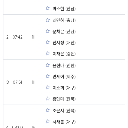
박소현
(전남)
최민하
(충남)
문채은
(전남)
2
07:42
1H
전서정
(대전)
이채윤
(강원)
윤한나
(인천)
민세이
(제주)
3
07:51
1H
이소희
(대구)
홍단미
(전북)
조윤서
(전북)
서새봄
(대구)
4
08:00
1H