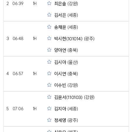
최은솔
(강원)
2
06:39
1H
김서은
(세종)
송채윤
(세종)
박시현(101014)
(광주)
3
06:48
1H
양아연
(충북)
김시아
(울산)
이시연
(충북)
4
06:57
1H
이수빈
(강원)
김윤서(110103)
(강원)
김지아
(세종)
5
07:06
1H
정세영
(광주)