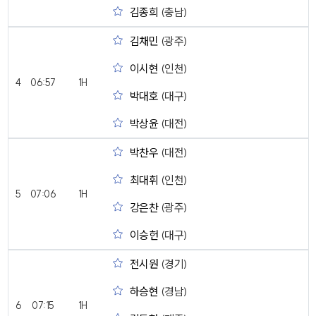
김종희
(충남)
김채민
(광주)
이시현
(인천)
4
06:57
1H
박대호
(대구)
박상윤
(대전)
박찬우
(대전)
최대휘
(인천)
5
07:06
1H
강은찬
(광주)
이승헌
(대구)
전시원
(경기)
하승현
(경남)
6
07:15
1H