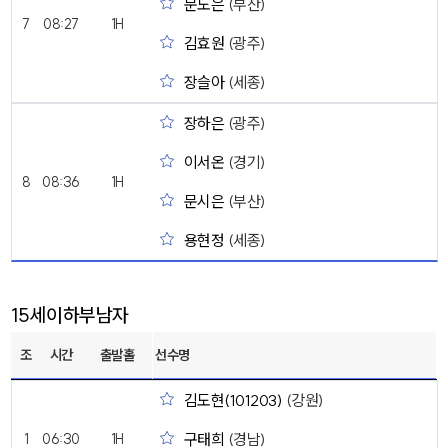
문도은
(부산)
7
08:27
1H
김효원
(광주)
장슬아
(세종)
장하은
(광주)
이서온
(경기)
8
08:36
1H
문시은
(부산)
용현정
(세종)
15세이하부남자
조
시간
출발홀
선수명
김도현(101203)
(강원)
구태희
(경남)
1
06:30
1H