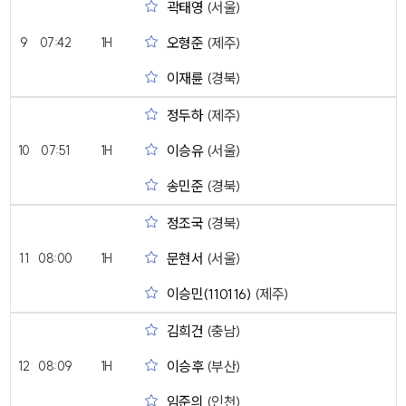
곽태영
(서울)
오형준
(제주)
9
07:42
1H
이재륜
(경북)
정두하
(제주)
이승유
(서울)
10
07:51
1H
송민준
(경북)
정조국
(경북)
문현서
(서울)
11
08:00
1H
이승민(110116)
(제주)
김희건
(충남)
이승후
(부산)
12
08:09
1H
임준의
(인천)