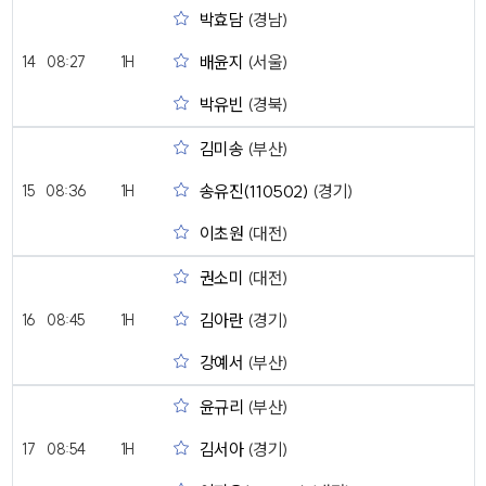
박효담
(경남)
배윤지
(서울)
14
08:27
1H
박유빈
(경북)
김미송
(부산)
송유진(110502)
(경기)
15
08:36
1H
이초원
(대전)
권소미
(대전)
김아란
(경기)
16
08:45
1H
강예서
(부산)
윤규리
(부산)
김서아
(경기)
17
08:54
1H