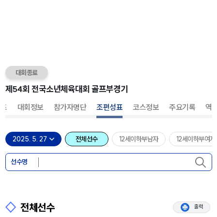
대회종료
카드
대회정보
참가자명단
조편성표
코스정보
주요기록
역
전체선수
12세이하부남자
12세이하부여자
선수명
전체선수
출력