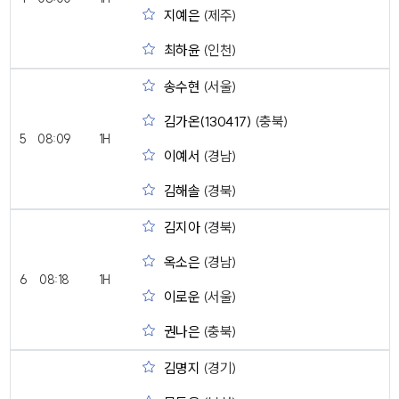
지예은
(제주)
최하윤
(인천)
송수현
(서울)
김가온(130417)
(충북)
5
08:09
1H
이예서
(경남)
김해솔
(경북)
김지아
(경북)
옥소은
(경남)
6
08:18
1H
이로운
(서울)
권나은
(충북)
김명지
(경기)