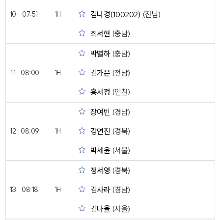
김나경(100202)
(전남)
10
07:51
1H
최서현
(충남)
박별하
(충남)
김가은
(전남)
11
08:00
1H
홍서정
(인천)
장여빈
(경남)
강연진
(경북)
12
08:09
1H
박세윤
(서울)
정서영
(경북)
김사라
(경남)
13
08:18
1H
김나율
(서울)