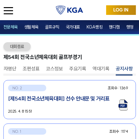
LOG IN
전문체육
생활체육
골프규칙
국가대표
KGA랭킹
핸디캡
행정
대회종료
가자명단
조편성표
코스정보
주요기록
역대기록
공지사항
NO. 2
조회수 : 1369
[제54회 전국소년체육대회] 선수 안내문 및 거리표
2025. 4. 8 15:51
NO. 1
조회수 : 1174