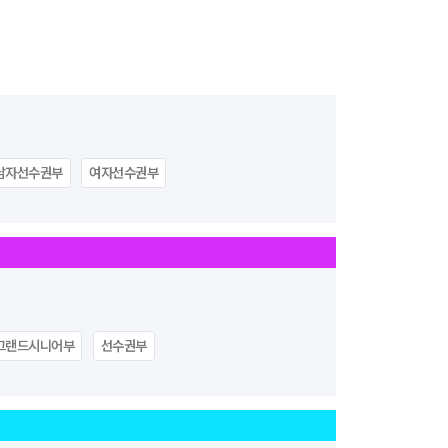
남자선수권부
여자선수권부
그랜드시니어부
선수권부