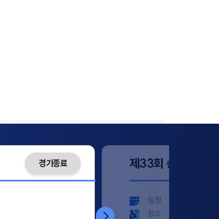
제33회 송암배 
경기종료
일정
2026. 8. 11 .(화)
장소
대구