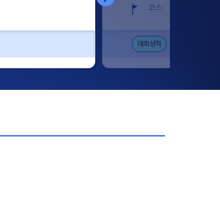
코스
중, 동
대회성적
대회정보