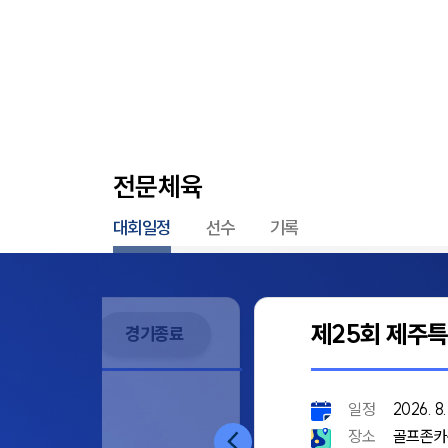
전문체육
대회일정
선수
기록
제25회 제주
경기종료
일정
2026. 8. 
장소
골프존카