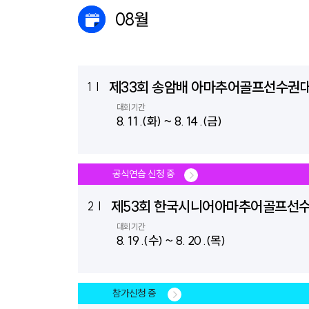
08월
제33회 송암배 아마추어골프선수권
1
|
대회기간
8. 11 .(화) ~ 8. 14 .(금)
공식연습 신청 중
제53회 한국시니어아마추어골프선
2
|
대회기간
8. 19 .(수) ~ 8. 20 .(목)
참가신청 중