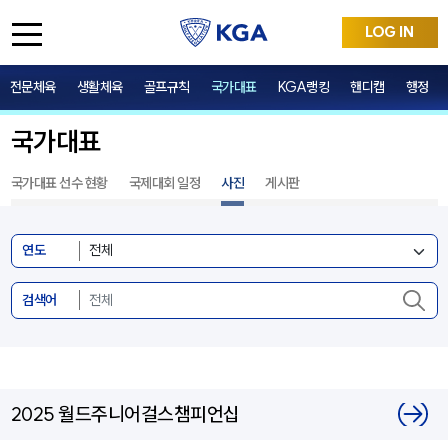
LOG IN
전문체육
생활체육
골프규칙
국가대표
KGA랭킹
핸디캡
행정
국가대표
국가대표 선수 현황
국제대회 일정
사진
게시판
연도
검색어
2025 월드주니어걸스챔피언십