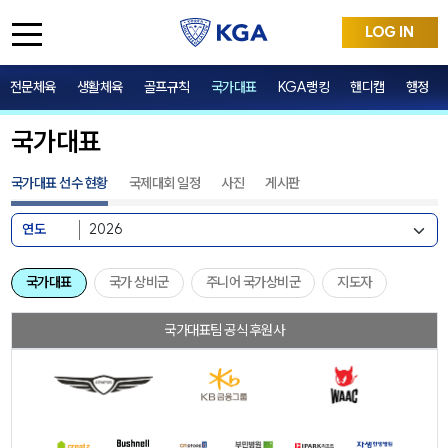
LOG IN
전문체육
생활체육
골프규칙
국가대표
KGA랭킹
핸디캡
행정
국가대표
국가대표 선수 현황
국제대회 일정
사진
게시판
연도
국가대표
국가 상비군
주니어 국가상비군
지도자
국가대표팀 공식 후원사