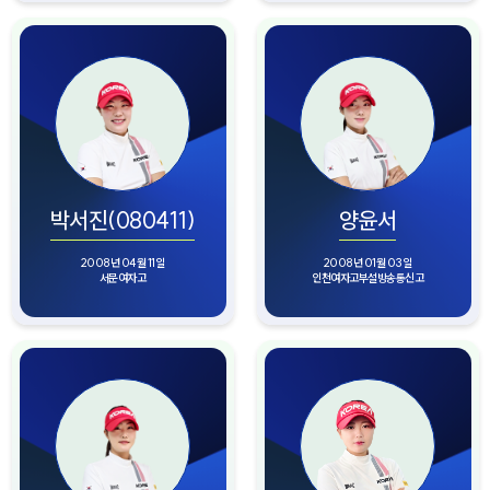
박서진(080411)
양윤서
2008년 04월 11일
2008년 01월 03일
서문여자고
인천여자고부설방송통신고