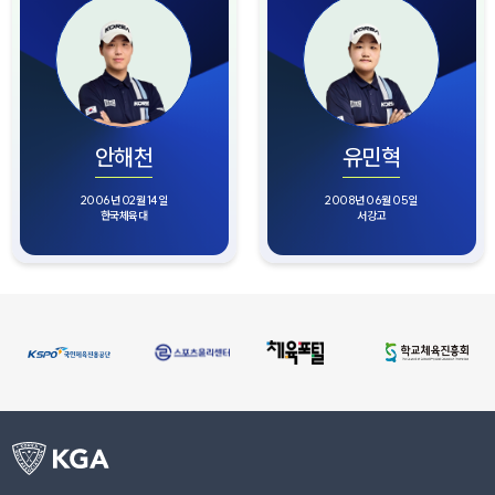
안해천
유민혁
2006년 02월 14일
2008년 06월 05일
한국체육대
서강고