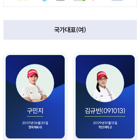
국가대표(여)
구민지
김규빈(091013)
2007년 06월 30일
2009년 10월 13일
한국체육대
학산여자고