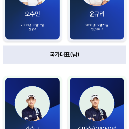
오수민
윤규리
2008년 09월 16일
2010년 09월 23일
신성고
학산여자고
국가대표(남)
강승구
김민수(080508)