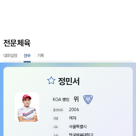
전문체육
대회일정
선수
기록
위
KGA 랭킹
2006
출생년도
여자
성별
서울특별시
시도
한국체육대학교
소속