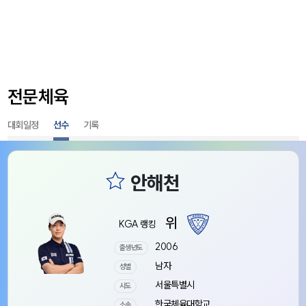
전문체육
대회일정
선수
기록
위
KGA 랭킹
2006
출생년도
남자
성별
서울특별시
시도
한국체육대학교
소속