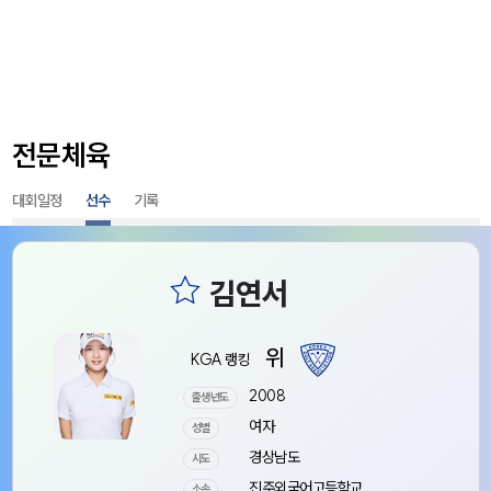
전문체육
대회일정
선수
기록
위
KGA 랭킹
2008
출생년도
여자
성별
경상남도
시도
진주외국어고등학교
소속