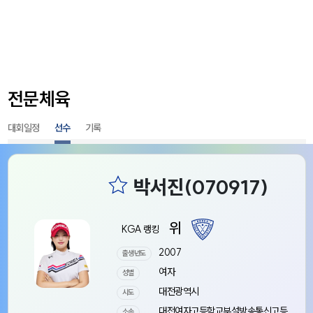
전문체육
대회일정
선수
기록
위
KGA 랭킹
2007
출생년도
여자
성별
대전광역시
시도
대전여자고등학교부설방송통신고등
소속