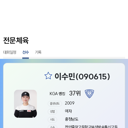
전문체육
대회일정
선수
기록
37위
KGA 랭킹
2009
출생년도
여자
성별
충청남도
시도
천안중앙고등학교부설방송통신고등
소속