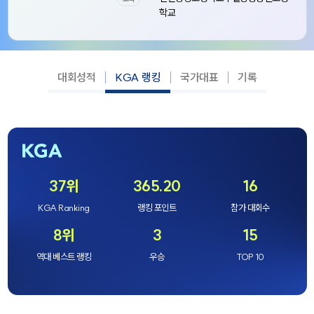
학교
대회성적
KGA 랭킹
국가대표
기록
37위
365.20
16
KGA Ranking
랭킹 포인트
참가 대회수
8위
3
15
역대 베스트 랭킹
우승
TOP 10