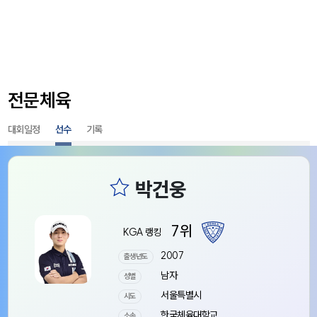
전문체육
대회일정
선수
기록
7위
KGA 랭킹
2007
출생년도
남자
성별
서울특별시
시도
한국체육대학교
소속