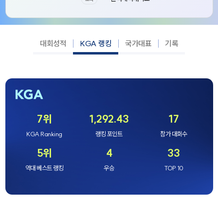
대회성적
KGA 랭킹
국가대표
기록
7위
1,292.43
17
KGA Ranking
랭킹 포인트
참가 대회수
5위
4
33
역대 베스트 랭킹
우승
TOP 10