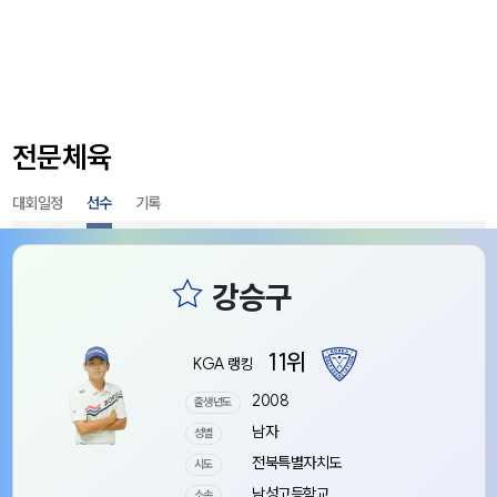
전문체육
대회일정
선수
기록
11위
KGA 랭킹
2008
출생년도
남자
성별
전북특별자치도
시도
남성고등학교
소속