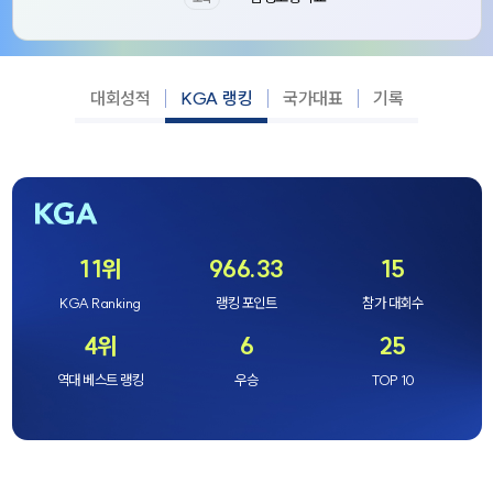
대회성적
KGA 랭킹
국가대표
기록
11위
966.33
15
KGA Ranking
랭킹 포인트
참가 대회수
4위
6
25
역대 베스트 랭킹
우승
TOP 10