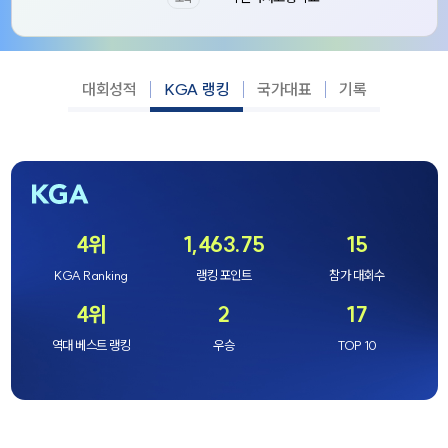
대회성적
KGA 랭킹
국가대표
기록
4위
1,463.75
15
KGA Ranking
랭킹 포인트
참가 대회수
4위
2
17
역대 베스트 랭킹
우승
TOP 10