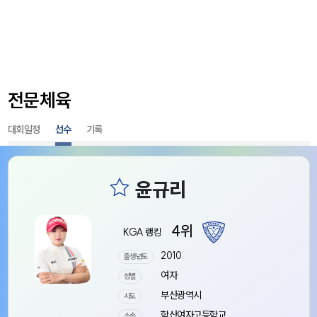
전문체육
대회일정
선수
기록
4위
KGA 랭킹
2010
출생년도
여자
성별
부산광역시
시도
학산여자고등학교
소속