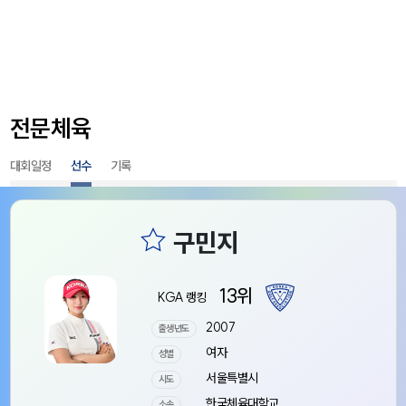
전문체육
대회일정
선수
기록
13위
KGA 랭킹
2007
출생년도
여자
성별
서울특별시
시도
한국체육대학교
소속