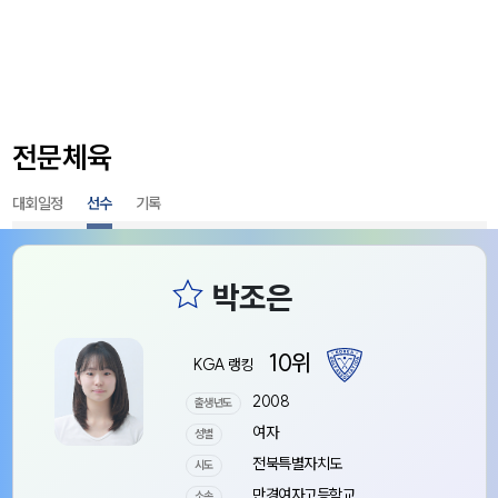
전문체육
대회일정
선수
기록
10위
KGA 랭킹
2008
출생년도
여자
성별
전북특별자치도
시도
만경여자고등학교
소속