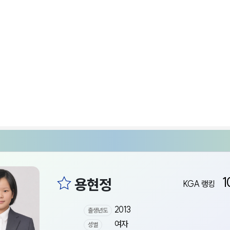
1
KGA 랭킹
2013
출생년도
여자
성별