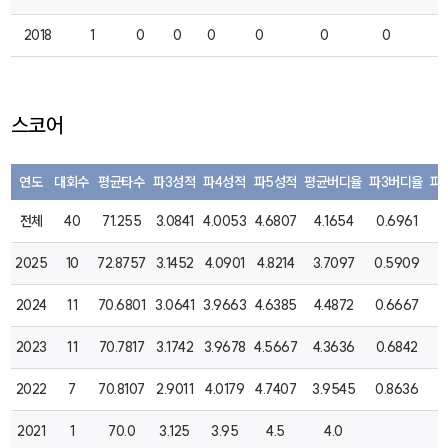
2018
1
0
0
0
0
0
0
1
스코어
연도
대회수
평균타수
파3성적
파4성적
파5성적
평균버디율
파3버디율
파
전체
40
71.255
3.0841
4.0053
4.6807
4.1654
0.6961
1
2025
10
72.8757
3.1452
4.0901
4.8214
3.7097
0.5909
1
2024
11
70.6801
3.0641
3.9663
4.6385
4.4872
0.6667
2
2023
11
70.7817
3.1742
3.9678
4.5667
4.3636
0.6842
2
2022
7
70.8107
2.9011
4.0179
4.7407
3.9545
0.8636
1
2021
1
70.0
3.125
3.95
4.5
4.0