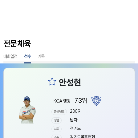
전문체육
대회일정
선수
기록
73위
KGA 랭킹
2009
출생년도
남자
성별
경기도
시도
경기도골프협회
소속