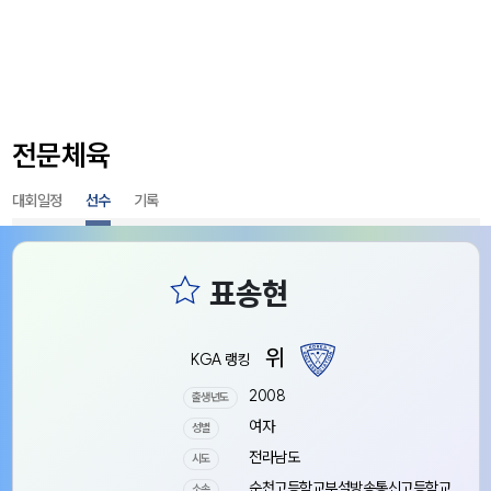
전문체육
대회일정
선수
기록
위
KGA 랭킹
2008
출생년도
여자
성별
전라남도
시도
순천고등학교부설방송통신고등학교
소속