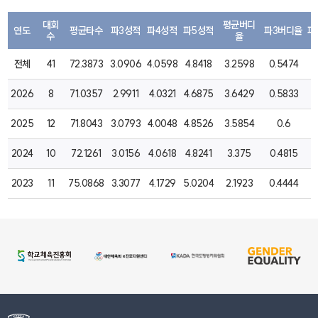
대회
평균버디
연도
평균타수
파3성적
파4성적
파5성적
파3버디율
파
수
율
전체
41
72.3873
3.0906
4.0598
4.8418
3.2598
0.5474
2026
8
71.0357
2.9911
4.0321
4.6875
3.6429
0.5833
1
2025
12
71.8043
3.0793
4.0048
4.8526
3.5854
0.6
1
2024
10
72.1261
3.0156
4.0618
4.8241
3.375
0.4815
2023
11
75.0868
3.3077
4.1729
5.0204
2.1923
0.4444