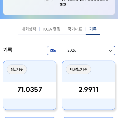
학교
대회성적
KGA 랭킹
국가대표
기록
기록
연도
평균타수
파3평균타수
71.0357
2.9911