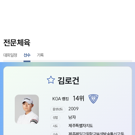
전문체육
대회일정
선수
기록
14위
KGA 랭킹
2009
출생년도
남자
성별
제주특별자치도
시도
제주제일고등학교부설방송통신고등
소속