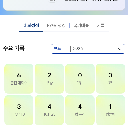
대회성적
KGA 랭킹
국가대표
기록
주요 기록
연도
6
2
0
0
출전 대회수
우승
2위
3위
3
4
4
1
TOP 10
TOP 25
컷통과
컷탈락