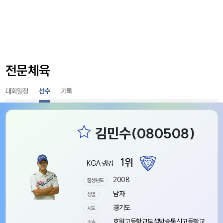
전문체육
대회일정
선수
기록
1위
KGA 랭킹
2008
출생년도
남자
성별
경기도
시도
호원고등학교부설방송통신고등학교
소속