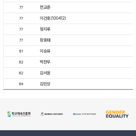
천교준
77
이건호(100412)
77
정지후
77
장호태
77
이승유
81
박찬우
82
김서윤
82
김민상
84