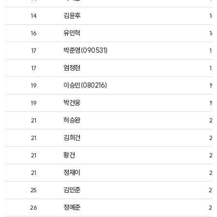
김윤후
14
14
유민혁
16
16
박준영(090531)
17
17
엄정현
17
17
이승민(080216)
19
19
박건웅
19
19
허승완
21
21
김희건
21
21
황건
21
21
정재이
21
21
김민준
25
25
정예준
26
26