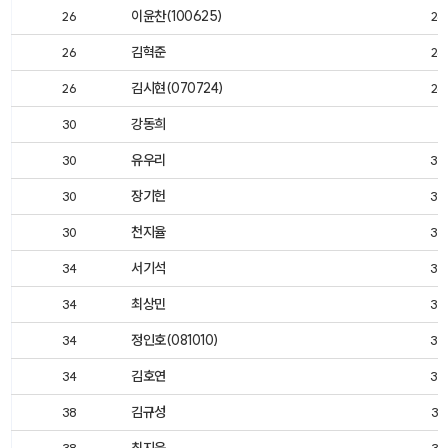
이윤찬(100625)
26
26
김혁준
26
26
김시현(070724)
26
26
강동희
30
유우리
30
30
장기헌
30
30
천지율
30
30
서기석
34
33
최상민
34
33
정인호(081010)
34
33
김호연
34
33
김규성
38
37