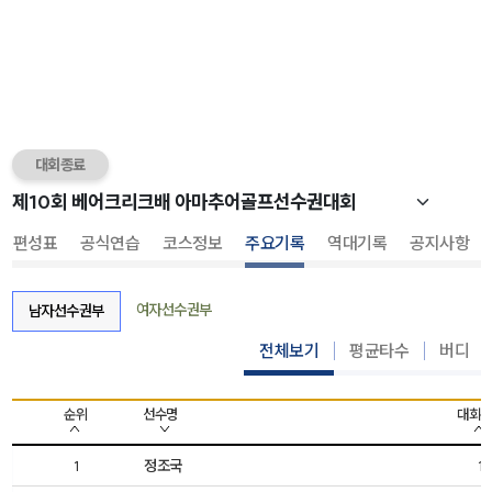
대회종료
조편성표
공식연습
코스정보
주요기록
역대기록
공지사항
여자선수권부
남자선수권부
전체보기
평균타수
버디
순위
선수명
대회순
정조국
1
1