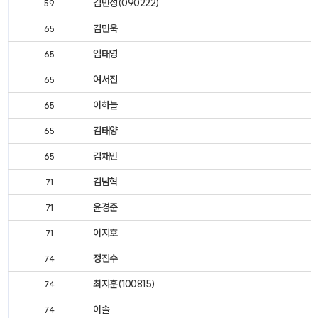
김민성(090222)
59
김민욱
65
임태영
65
여서진
65
이하늘
65
김태양
65
김채민
65
김남혁
71
윤경준
71
이지호
71
정진수
74
최지훈(100815)
74
이솔
74