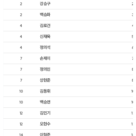
강승구
2
2
백승화
2
3
김로건
4
4
신재욱
4
5
정의석
4
6
손제이
7
7
정의민
7
8
상현준
7
8
김동휘
10
10
백승연
10
10
김민기
12
12
오현수
12
12
이혁준
14
14