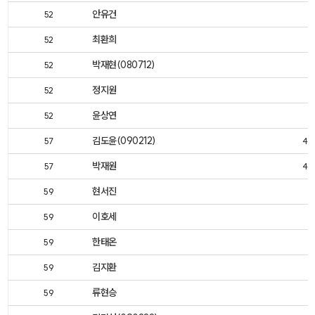
안유건
52
최환희
52
박재현(080712)
52
정지원
52
윤상연
52
김도윤(090212)
57
46
박재원
57
46
현서진
59
이호세
59
한태온
59
김지환
59
류현승
59