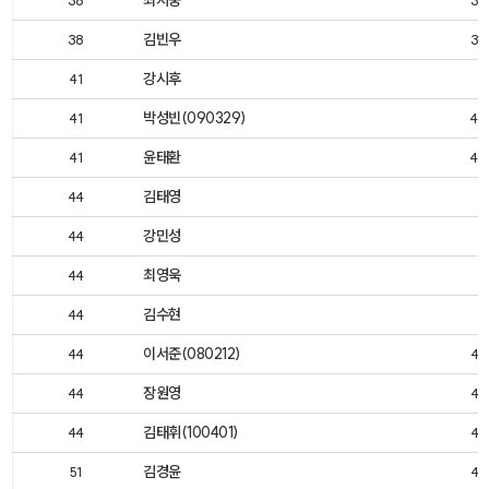
최지웅
38
37
김빈우
38
37
강시후
41
박성빈(090329)
41
40
윤태환
41
40
김태영
44
강민성
44
최영욱
44
김수현
44
이서준(080212)
44
42
장원영
44
42
김태휘(100401)
44
42
김경윤
51
45