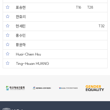
표송현
T16
T28
한효리
현세린
T32
홍수민
황윤하
Huai-Chien Hsu
Ting-Hsuan HUANG