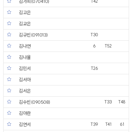
김가희(070410)
T42
김고은
김교은
김규빈(091013)
T30
김나연
6
T52
김나율
김민서
T26
김서아
김서은
김수빈(090508)
T33
T48
김아란
김연서
T39
T41
61