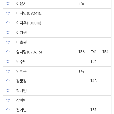
이윤서
T16
이지민(090415)
이지우(100818)
이지원
이초원
임사랑(070616)
T56
T41
T54
임수민
T24
임채은
T42
장문경
T48
장사언
장여빈
전가빈
T57