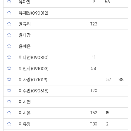
유아현
9
56
유채원(090312)
윤규리
T23
윤다감
윤예은
이다연(090810)
11
이민서(091003)
58
이사랑(071019)
T52
38
이수민(090615)
T20
이시연
이시은
T52
15
이유정
T30
2