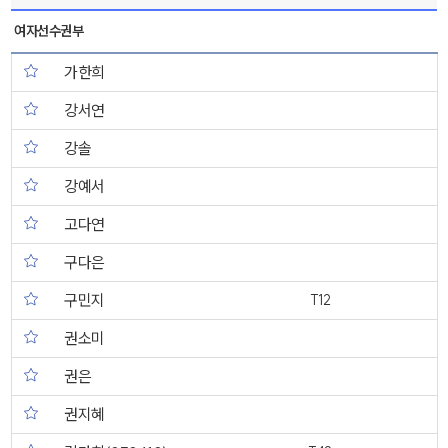
여자선수권부
가한희
강서연
강솔
강예서
고다연
구다은
구민지
T12
권소미
권은
권지혜