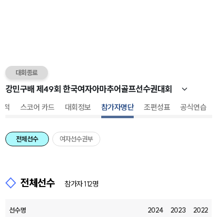
대회종료
성적
스코어 카드
대회정보
참가자명단
조편성표
공식연습
전체선수
여자선수권부
전체선수
참가자 112명
선수명
2024
2023
2022