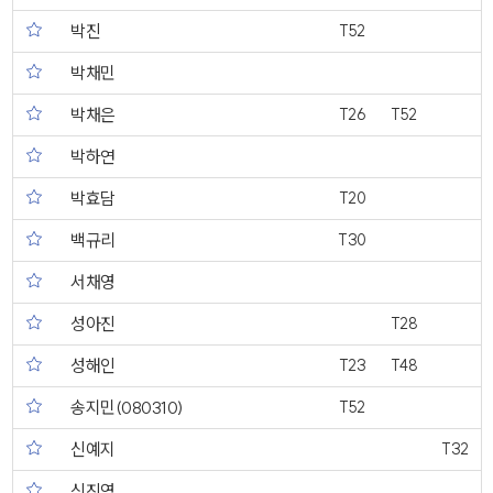
박진
T52
박채민
박채은
T26
T52
박하연
박효담
T20
백규리
T30
서채영
성아진
T28
성해인
T23
T48
송지민(080310)
T52
신예지
T32
신진영