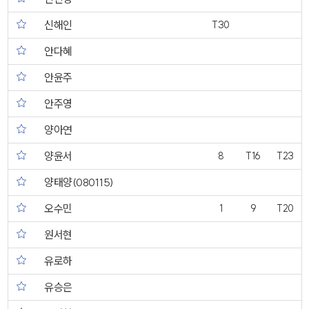
신해인
T30
안다혜
안윤주
안주영
양아연
양윤서
8
T16
T23
양태양(080115)
오수민
1
9
T20
원서현
유로하
유승은