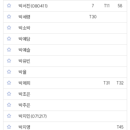
박서진(080411)
7
T11
58
박세령
T30
박소박
박예담
박예슬
박유빈
박율
박제희
T31
T32
박조은
박주은
박지민(071217)
박지영
T45