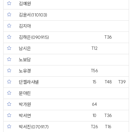
김예원
김윤서(110103)
김지아
김하은(090915)
T36
남시은
T12
노보담
노유경
T56
단젤라샤넬
15
T48
T39
문아린
박가원
64
박서연
10
T36
박서진(070917)
T26
T16