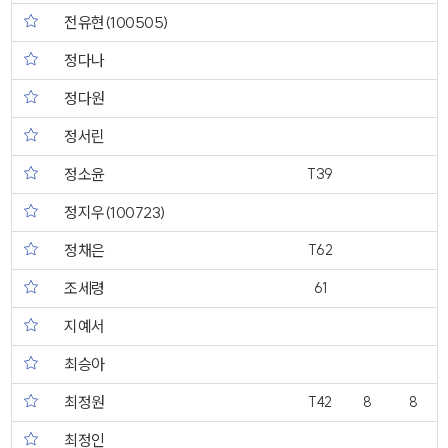
전유현(100505)
정다나
정다원
정서린
정소윤
T39
정지우(100723)
정채은
T62
조세령
61
지예서
최승아
최정원
T42
8
8
최정인