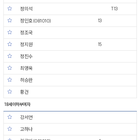
정의석
T13
정인호(081010)
13
정조국
정지원
15
정진수
최영욱
허승완
황건
18세이하부여자
강서연
고하나