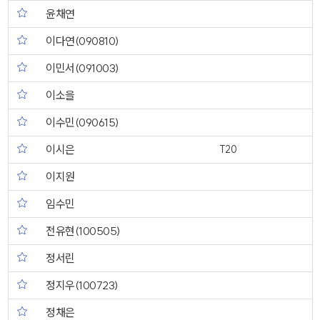
윤채연
이다연(090810)
이민서(091003)
이소을
이수민(090615)
이시은
T20
이지원
임수민
전유현(100505)
정서린
정지우(100723)
정채은