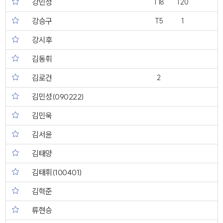
강민성
T18
T20
강승구
T5
1
강시후
김동휘
김로건
2
김민성(090222)
김민욱
김서윤
김태양
김태휘(100401)
김혁준
류현승