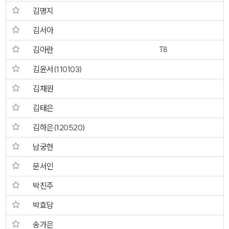
김명지
김서아
김아란
T8
김윤서(110103)
김채원
김태은
김하은(120520)
남궁현
문서인
박진주
박효담
송가은