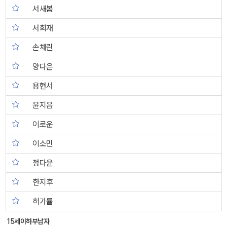
서새봄
서희재
손채린
양다은
용현서
윤지음
이로운
이소민
정다윤
한지후
허가률
15세이하부남자