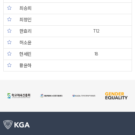
최승희
최정인
한효리
T12
허소윤
현세린
18
황윤하