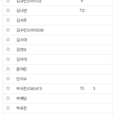
김규빈(091013)
4
김나연
T12
김서주
김수빈(090508)
김시아
김연수
김지아
문아린
민이수
박서진(080411)
T5
3
박예담
박유진