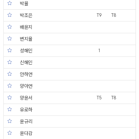
박율
박조은
T9
T8
배윤지
변지율
성해인
1
신해인
안하연
양아연
양윤서
T5
T8
유로하
윤규리
윤다감