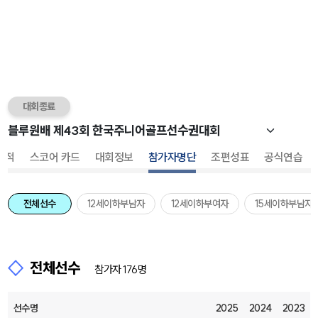
대회종료
성적
스코어 카드
대회정보
참가자명단
조편성표
공식연습
전체선수
12세이하부남자
12세이하부여자
15세이하부남자
전체선수
참가자 176명
선수명
2025
2024
2023