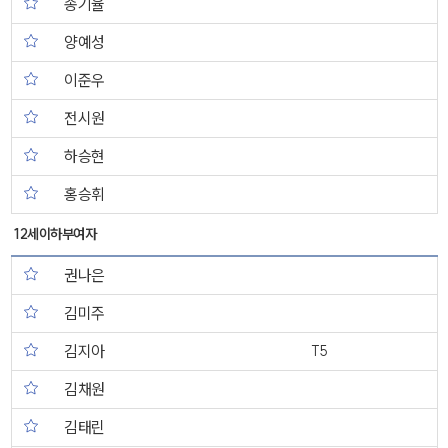
송기율
양예성
이준우
전시원
하승현
홍승휘
12세이하부여자
권나은
김미주
김지아
T5
김채원
김태린