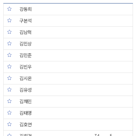
강동희
구본석
김남혁
김민상
김민준
김빈우
김시온
김유성
김채민
김태영
김호연