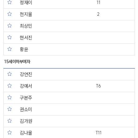
정재이
11
천지율
2
최상민
현서진
황윤
15세이하부여자
강연진
강예서
T6
구본주
권소미
김가원
김나율
T11