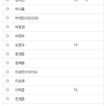
김희건
T4
5
박나훔
박성빈(120125)
박준원
박찬우
오현수
T4
윤경준
윤태웅
이승민(110116)
이승후
이혁준
T6
전경훈