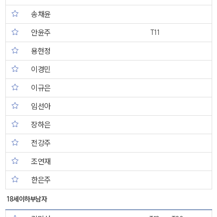
송채윤
안윤주
T11
용현정
이경민
이규은
임선아
장하은
전강주
조연재
한은주
18세이하부남자