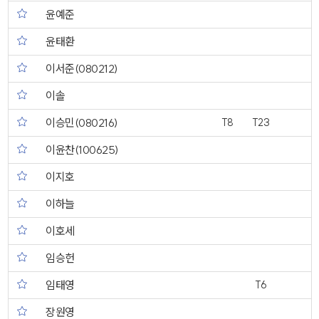
윤예준
윤태환
이서준(080212)
이솔
이승민(080216)
T8
T23
이윤찬(100625)
이지호
이하늘
이호세
임승헌
임태영
T6
장원영