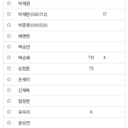
박재원
박재현(080712)
17
박준영(090531)
배명현
백승연
백승화
T10
4
상현준
T5
손제이
신재욱
엄정현
유우리
4
윤상연