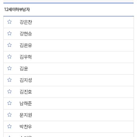
12세이하부남자
강은찬
강현승
김온유
김우혁
김윤
김지성
김진호
남하준
문지원
박찬우