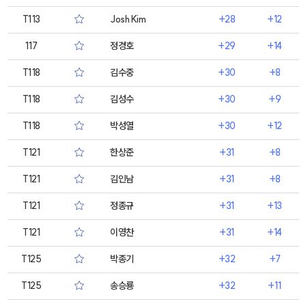
T113
Josh Kim
+28
+12
117
정경호
+29
+14
T118
김수중
+30
+8
T118
김성수
+30
+9
T118
박성열
+30
+12
T121
한상준
+31
+8
T121
김인남
+31
+8
T121
정종규
+31
+13
T121
이영찬
+31
+14
T125
박종기
+32
+7
T125
송승룡
+32
+11