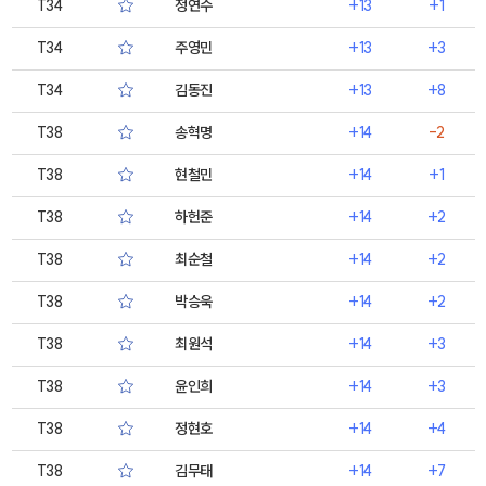
T34
정연수
+13
+1
T34
주영민
+13
+3
T34
김동진
+13
+8
T38
송혁명
+14
-2
T38
현철민
+14
+1
T38
하헌준
+14
+2
T38
최순철
+14
+2
T38
박승욱
+14
+2
T38
최원석
+14
+3
T38
윤인희
+14
+3
T38
정현호
+14
+4
T38
김무태
+14
+7