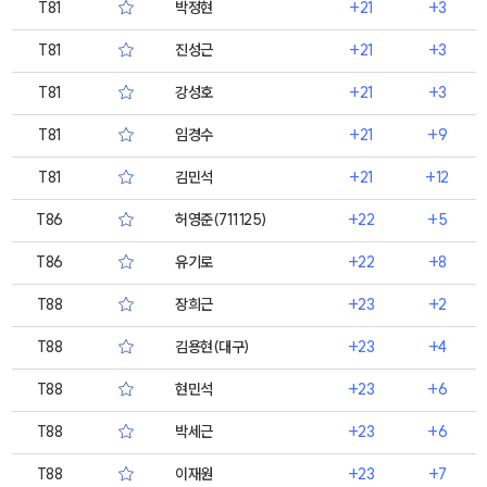
T81
박정현
+21
+3
T81
진성근
+21
+3
T81
강성호
+21
+3
T81
임경수
+21
+9
T81
김민석
+21
+12
T86
허영준(711125)
+22
+5
T86
유기로
+22
+8
T88
장희근
+23
+2
T88
김용현(대구)
+23
+4
T88
현민석
+23
+6
T88
박세근
+23
+6
T88
이재원
+23
+7