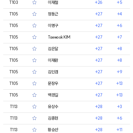
T103
이재철
+26
+5
T105
정동근
+27
+4
T105
이명구
+27
+6
T105
Taewook KIM
+27
+7
T105
김은달
+27
+8
T105
이재완
+27
+8
T105
김인겸
+27
+9
T105
문장우
+27
+13
T105
백경길
+27
+13
T113
유상수
+28
+3
T113
김종현
+28
+6
T113
황승안
+28
+11