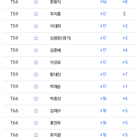
T56
장동익
+16
+8
T59
주치홍
+17
E
T59
이대희
+17
+3
T59
김용현(경기)
+17
+3
T59
김준배
+17
+4
T59
이상모
+17
+5
T59
황대진
+17
+7
T59
박재순
+17
+7
T66
박종선
+18
+4
T66
김재구
+18
+5
T66
홍찬우
+18
+5
T66
최치원
+18
+5