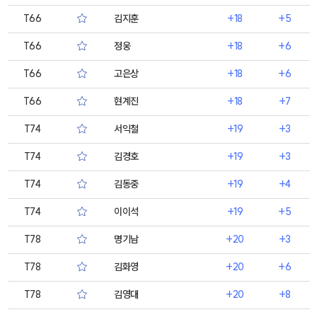
T66
김지훈
+18
+5
T66
정웅
+18
+6
T66
고은상
+18
+6
T66
현계진
+18
+7
T74
서익철
+19
+3
T74
김경호
+19
+3
T74
김동중
+19
+4
T74
이이석
+19
+5
T78
명기남
+20
+3
T78
김화영
+20
+6
T78
김영대
+20
+8