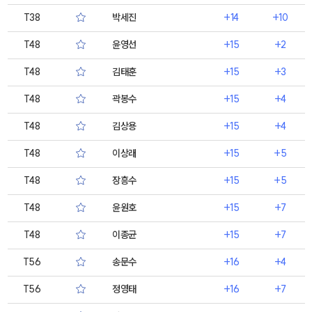
T38
박세진
+14
+10
T48
윤영선
+15
+2
T48
김태훈
+15
+3
T48
곽봉수
+15
+4
T48
김상용
+15
+4
T48
이상래
+15
+5
T48
장흥수
+15
+5
T48
윤원호
+15
+7
T48
이종균
+15
+7
T56
송문수
+16
+4
T56
정영태
+16
+7