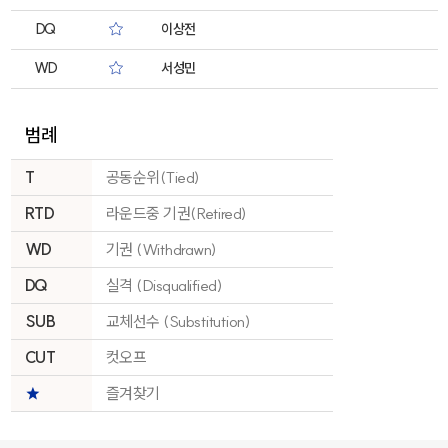
DQ
이상전
WD
서성민
범례
T
공동순위(Tied)
RTD
라운드중 기권(Retired)
WD
기권 (Withdrawn)
DQ
실격 (Disqualified)
SUB
교체선수 (Substitution)
CUT
컷오프
★
즐겨찾기