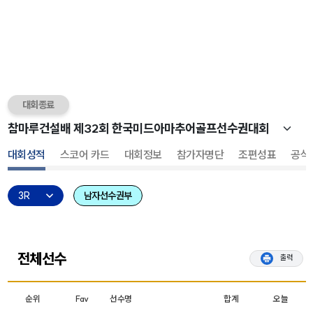
대회종료
대회성적
스코어 카드
대회정보
참가자명단
조편성표
공식
남자선수권부
전체선수
출력
순위
Fav
선수명
합계
오늘