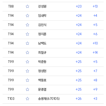
T88
강성원
+23
+13
T94
임내락
+24
+4
T94
김민식
+24
+5
T94
정지훈
+24
+6
T94
남택도
+24
+10
T94
최필규
+24
+14
T99
박준동
+25
+5
T99
정성현
+25
+7
T99
백동호
+25
+8
T99
문종열
+25
+9
T103
송용재(670105)
+26
+3