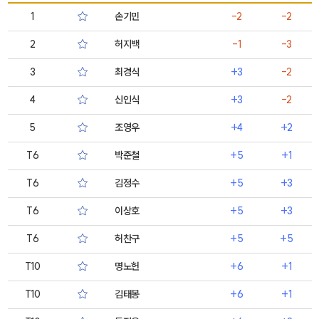
1
손기민
-2
-2
2
허지백
-1
-3
3
최경식
+3
-2
4
신인식
+3
-2
5
조영우
+4
+2
T6
박준철
+5
+1
T6
김정수
+5
+3
T6
이상호
+5
+3
T6
허찬구
+5
+5
T10
명노헌
+6
+1
T10
김태봉
+6
+1