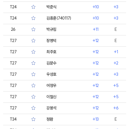
T24
박준식
+10
+3
T24
김종훈(740117)
+10
+3
26
박규림
+11
E
T27
장명덕
+12
E
T27
최주호
+12
+1
T27
김문수
+12
+2
T27
우성호
+12
+3
T27
어정우
+12
+5
T27
이철신
+12
+5
T27
강봉석
+12
+6
T34
정환
+13
E