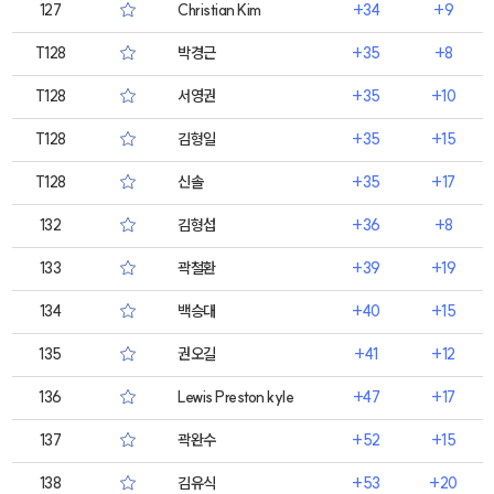
127
Christian Kim
+34
+9
T128
박경근
+35
+8
T128
서영권
+35
+10
T128
김형일
+35
+15
T128
신솔
+35
+17
132
김형섭
+36
+8
133
곽철환
+39
+19
134
백승대
+40
+15
135
권오길
+41
+12
136
Lewis Preston kyle
+47
+17
137
곽완수
+52
+15
138
김유식
+53
+20