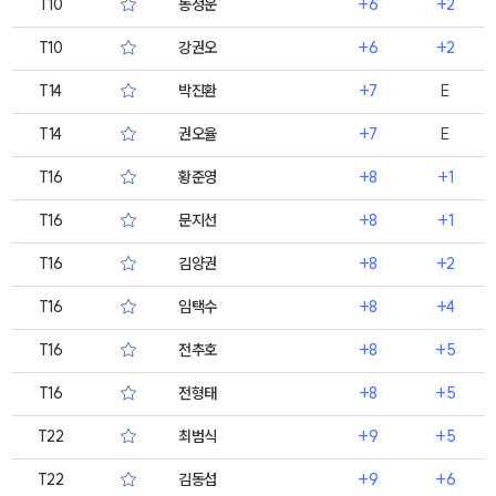
T10
동정운
+6
+2
T10
강권오
+6
+2
T14
박진환
+7
E
T14
권오율
+7
E
T16
황준영
+8
+1
T16
문지선
+8
+1
T16
김양권
+8
+2
T16
임택수
+8
+4
T16
전추호
+8
+5
T16
전형태
+8
+5
T22
최범식
+9
+5
T22
김동섭
+9
+6