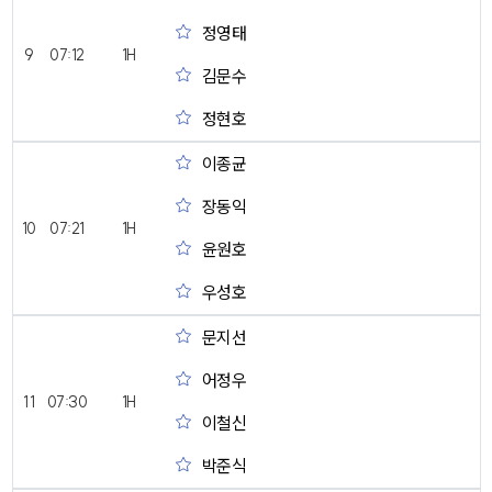
정영태
9
07:12
1H
김문수
정현호
이종균
장동익
10
07:21
1H
윤원호
우성호
문지선
어정우
11
07:30
1H
이철신
박준식