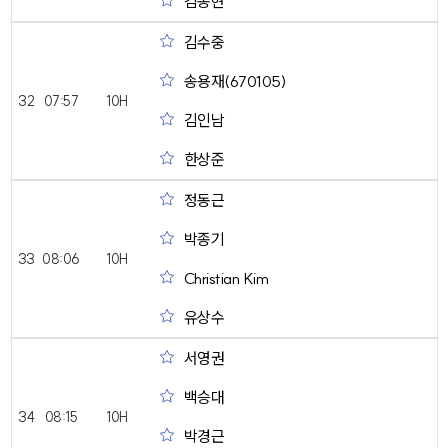
김종현
김수중
송용재(670105)
32
07:57
10H
김인남
한상준
정동근
박종기
33
08:06
10H
Christian Kim
유상수
서영권
백승대
34
08:15
10H
박경근