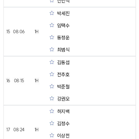
신인식
박세진
임택수
15
08:06
1H
동정운
최범식
김동섭
전추호
16
08:15
1H
박준철
강권오
허지백
김정수
17
08:24
1H
이상전