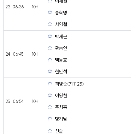
이재원
23
06:36
10H
송혁명
서익철
박세근
황승안
24
06:45
10H
백동호
현민석
허영준(711125)
이영찬
25
06:54
10H
주치홍
명기남
신솔