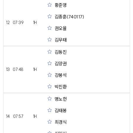
황준영
김종훈(740117)
12
07:39
1H
권오율
김무태
김동진
김양권
13
07:48
1H
강봉석
박진환
명노헌
김태봉
14
07:57
1H
최경식