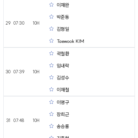
이재완
박준동
29
07:30
10H
김형일
Taewook KIM
곽철환
임내락
30
07:39
10H
김성수
이재철
이명구
장희근
31
07:48
10H
송승룡