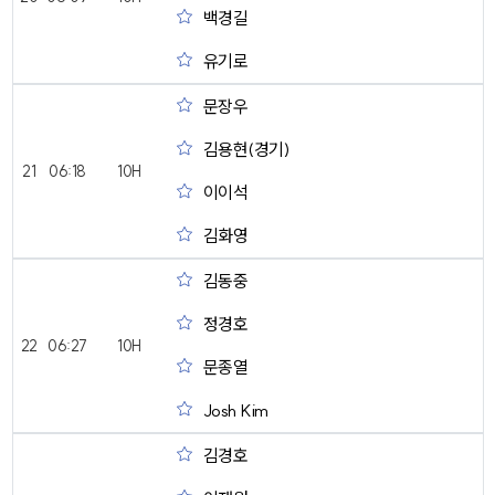
백경길
유기로
문장우
김용현(경기)
21
06:18
10H
이이석
김화영
김동중
정경호
22
06:27
10H
문종열
Josh Kim
김경호