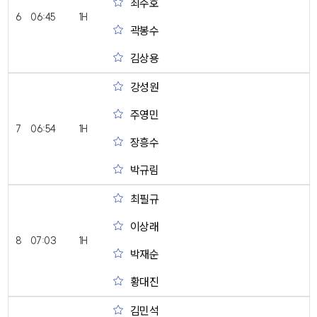
최주호
6
06:45
1H
곽봉수
김상용
강성원
주영민
7
06:54
1H
장흥수
박규림
최필규
이상래
8
07:03
1H
박재순
황대진
김민석