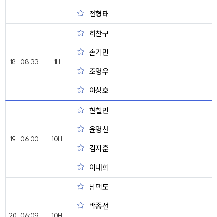
전형태
허찬구
손기민
18
08:33
1H
조영우
이상호
현철민
윤영선
19
06:00
10H
김지훈
이대희
남택도
박종선
20
06:09
10H