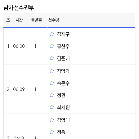
남자선수권부
조
시간
출발홀
선수명
김재구
홍찬우
1
06:00
1H
김준배
장명덕
송문수
2
06:09
1H
정환
최치원
김영대
정웅
3
06:18
1H