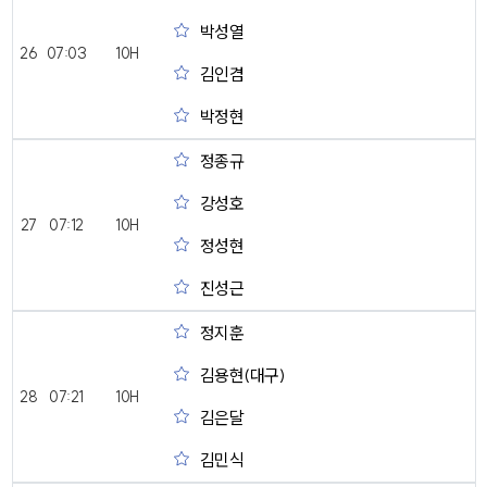
박성열
26
07:03
10H
김인겸
박정현
정종규
강성호
27
07:12
10H
정성현
진성근
정지훈
김용현(대구)
28
07:21
10H
김은달
김민식