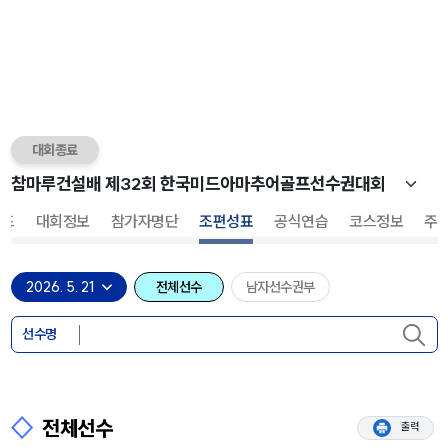
대회종료
카드
대회정보
참가자명단
조편성표
공식연습
코스정보
주
전체선수
남자선수권부
선수명
전체선수
출력