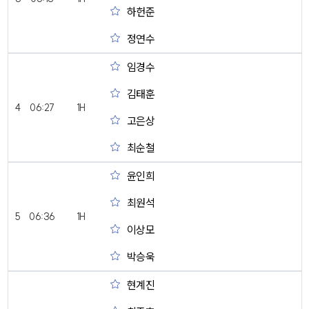
하헌준
정연수
임경수
김태훈
4
06:27
1H
고은상
최순철
윤인희
최원석
5
06:36
1H
이상모
박승욱
현계진